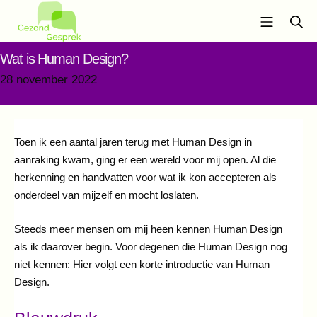
Ga
Mobiel m
Zo
naar
de
Gezond Gesprek
Wat is Human Design?
inhoud
28
28 november 2022
november
2022
Toen ik een aantal jaren terug met Human Design in
aanraking kwam, ging er een wereld voor mij open. Al die
herkenning en handvatten voor wat ik kon accepteren als
onderdeel van mijzelf en mocht loslaten.
Steeds meer mensen om mij heen kennen Human Design
als ik daarover begin. Voor degenen die Human Design nog
niet kennen: Hier volgt een korte introductie van Human
Design.