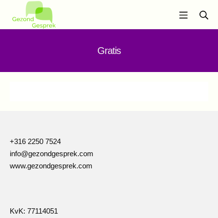
Ga
Mobiel m
Zo
naar
de
Gezond Gesprek
inhoud
Gratis
+316 2250 7524
info@gezondgesprek.com
www.gezondgesprek.com
KvK: 77114051