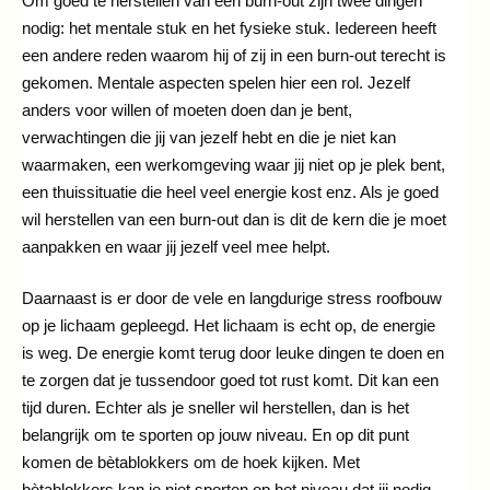
Om goed te herstellen van een burn-out zijn twee dingen
nodig: het mentale stuk en het fysieke stuk. Iedereen heeft
een andere reden waarom hij of zij in een burn-out terecht is
gekomen. Mentale aspecten spelen hier een rol. Jezelf
anders voor willen of moeten doen dan je bent,
verwachtingen die jij van jezelf hebt en die je niet kan
waarmaken, een werkomgeving waar jij niet op je plek bent,
een thuissituatie die heel veel energie kost enz. Als je goed
wil herstellen van een burn-out dan is dit de kern die je moet
aanpakken en waar jij jezelf veel mee helpt.
Daarnaast is er door de vele en langdurige stress roofbouw
op je lichaam gepleegd. Het lichaam is echt op, de energie
is weg. De energie komt terug door leuke dingen te doen en
te zorgen dat je tussendoor goed tot rust komt. Dit kan een
tijd duren. Echter als je sneller wil herstellen, dan is het
belangrijk om te sporten op jouw niveau. En op dit punt
komen de bètablokkers om de hoek kijken. Met
bètablokkers kan je niet sporten op het niveau dat jij nodig