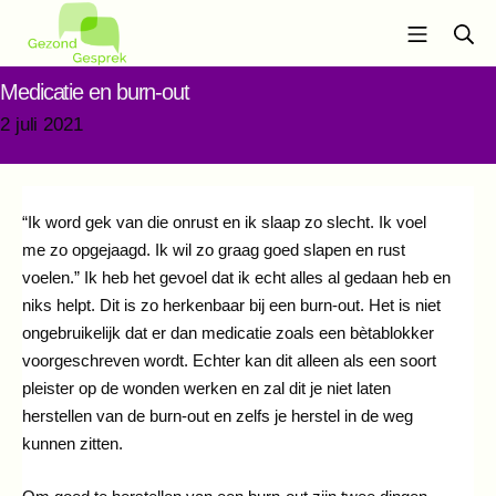
Ga
Mobiel m
Zo
naar
de
Gezond Gesprek
Medicatie en burn-out
inhoud
2
2 juli 2021
juli
2021
“Ik word gek van die onrust en ik slaap zo slecht. Ik voel
me zo opgejaagd. Ik wil zo graag goed slapen en rust
voelen.” Ik heb het gevoel dat ik echt alles al gedaan heb en
niks helpt. Dit is zo herkenbaar bij een burn-out. Het is niet
ongebruikelijk dat er dan medicatie zoals een bètablokker
voorgeschreven wordt. Echter kan dit alleen als een soort
pleister op de wonden werken en zal dit je niet laten
herstellen van de burn-out en zelfs je herstel in de weg
kunnen zitten.